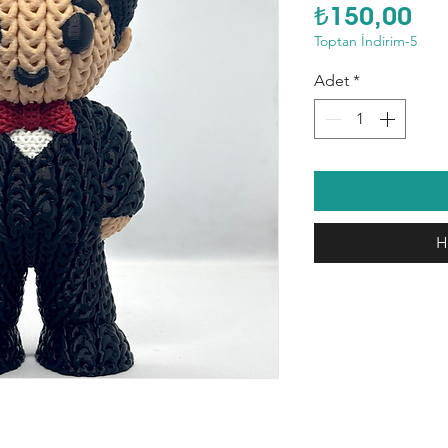
Fiy
₺150,00
Toptan İndirim-5
Adet
*
H