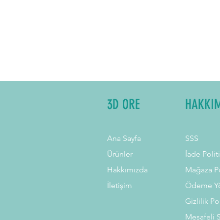
3D ORE
HAKKI
Ana Sayfa
SSS
Ürünler
İade Polit
Hakkımızda
Mağaza Po
İletişim
Ödeme Yö
Gizlilik Po
Mesafeli 