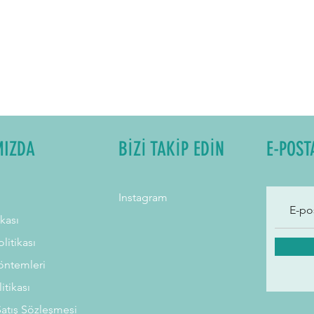
MIZDA
BİZİ TAKİP EDİN
E-POST
Instagram
ikası
litikası
ntemleri
litikası
Satış Sözleşmesi