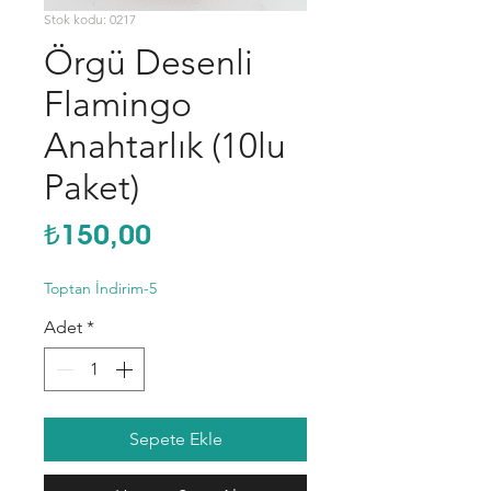
Stok kodu: 0217
Örgü Desenli
Flamingo
Anahtarlık (10lu
Paket)
Fiyat
₺150,00
Toptan İndirim-5
Adet
*
Sepete Ekle