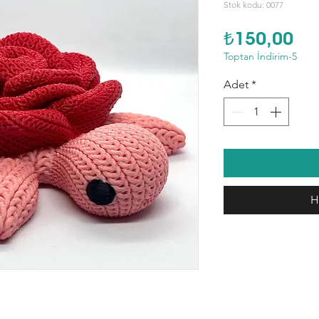
Stok kodu: 0077
Fiy
₺150,00
Toptan İndirim-5
Adet
*
H