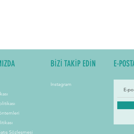
MIZDA
BİZİ TAKİP EDİN
E-POST
Instagram
ikası
litikası
ntemleri
litikası
Satış Sözleşmesi