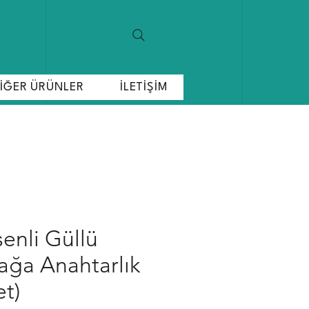
İĞER ÜRÜNLER
İLETİŞİM
enli Güllü
ğa Anahtarlık
et)