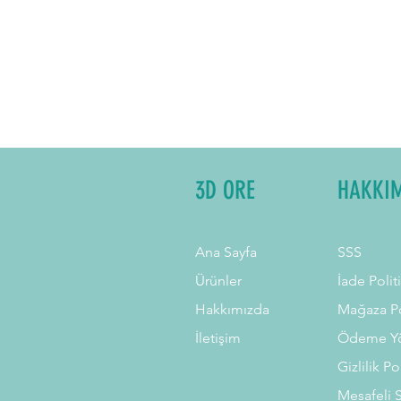
3D ORE
HAKKI
Ana Sayfa
SSS
Ürünler
İade Polit
Hakkımızda
Mağaza Po
İletişim
Ödeme Yö
Gizlilik Po
Mesafeli 