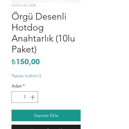
Stok kodu: 0228
Örgü Desenli
Hotdog
Anahtarlık (10lu
Paket)
Fiyat
₺150,00
Toptan İndirim-5
Adet
*
Sepete Ekle