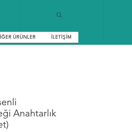
İĞER ÜRÜNLER
İLETİŞİM
enli
ği Anahtarlık
et)