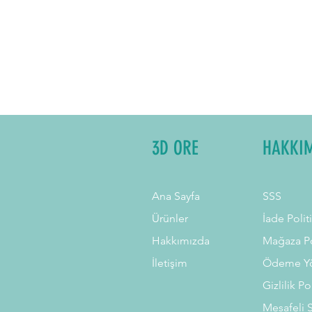
3D ORE
HAKKI
Ana Sayfa
SSS
Ürünler
İade Polit
Hakkımızda
Mağaza Po
İletişim
Ödeme Yö
Gizlilik Po
Mesafeli 