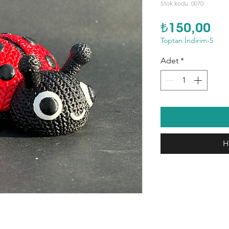
Stok kodu: 0070
Fiy
₺150,00
Toptan İndirim-5
Adet
*
H