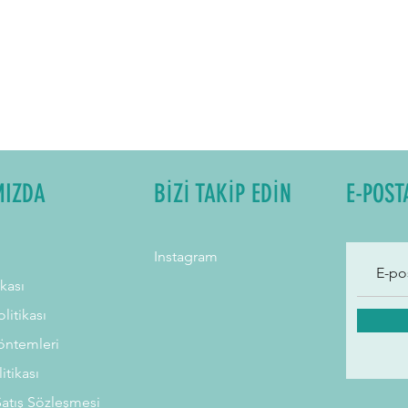
MIZDA
BİZİ TAKİP EDİN
E-POST
Instagram
ikası
litikası
ntemleri
litikası
Satış Sözleşmesi