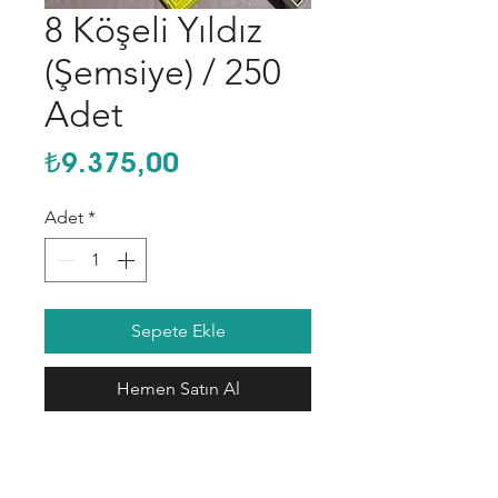
8 Köşeli Yıldız
(Şemsiye) / 250
Adet
Fiyat
₺9.375,00
Adet
*
Sepete Ekle
Hemen Satın Al