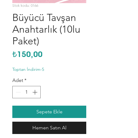
Stok kodu: 0166
Büyücü Tavşan
Anahtarlık (10lu
Paket)
Fiyat
₺150,00
Toptan İndirim-5
Adet
*
Sepete Ekle
Hemen Satın Al