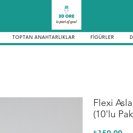
TOPTAN ANAHTARLIKLAR
FİGÜRLER
D
Flexi Asl
(10'lu Pak
Fiy
₺150,00