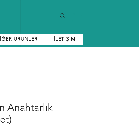
İĞER ÜRÜNLER
İLETİŞİM
an Anahtarlık
et)
at