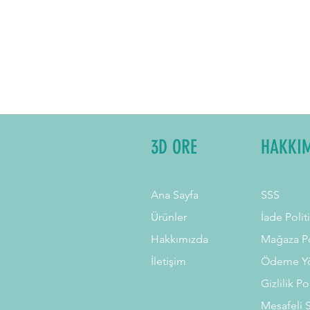
3D ORE
HAKKI
Ana Sayfa
SSS
Ürünler
İade Polit
Hakkımızda
Mağaza Po
İletişim
Ödeme Yö
Gizlilik Po
Mesafeli 