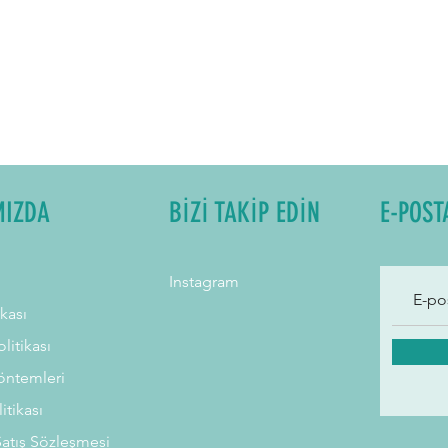
MIZDA
BİZİ TAKİP EDİN
E-POST
Instagram
ikası
litikası
ntemleri
litikası
Satış Sözleşmesi