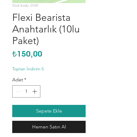
Stok kodu: 0159
Flexi Bearista
Anahtarlık (10lu
Paket)
Fiyat
₺150,00
Toptan İndirim-5
Adet
*
Sepete Ekle
Hemen Satın Al