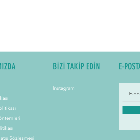
MIZDA
BİZİ TAKİP EDİN
E-POST
Instagram
ikası
litikası
ntemleri
litikası
Satış Sözleşmesi