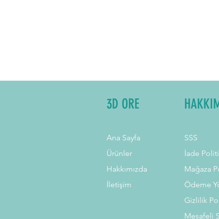
3D ORE
HAKKI
Ana Sayfa
SSS
Ürünler
İade Polit
Hakkımızda
Mağaza Po
İletişim
Ödeme Yö
Gizlilik Po
Mesafeli 