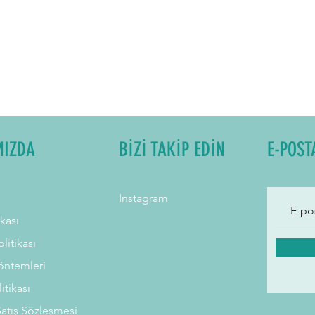
MIZDA
BİZİ TAKİP EDİN
E-POST
Instagram
ikası
litikası
ntemleri
litikası
Satış Sözleşmesi