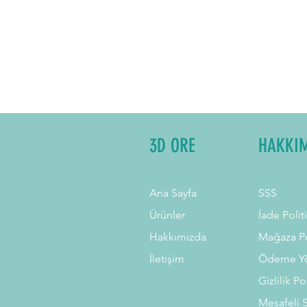
3D ORE
HAKKI
Ana Sayfa
SSS
Ürünler
İade Polit
Hakkımızda
Mağaza Po
İletişim
Ödeme Yö
Gizlilik Po
Mesafeli 