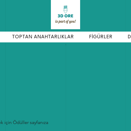
TOPTAN ANAHTARLIKLAR
FİGÜRLER
D
n
k için Ödüller sayfanıza