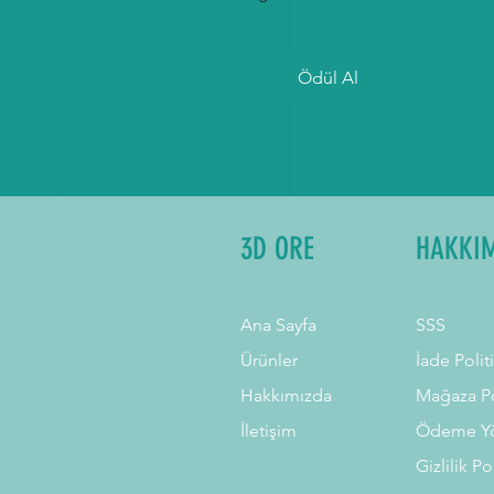
Ödül Al
3D ORE
HAKKI
Ana Sayfa
SSS
Ürünler
İade Polit
Hakkımızda
Mağaza Po
İletişim
Ödeme Yö
Gizlilik Po