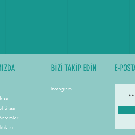
MIZDA
BİZİ TAKİP EDİN
E-POST
Instagram
ikası
litikası
ntemleri
litikası