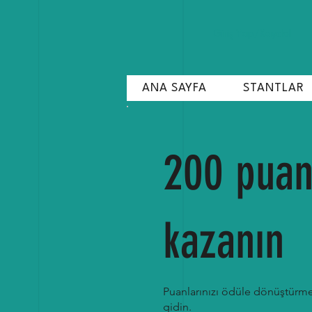
Giriş Yap/Kaydol
ANA SAYFA
STANTLAR
200 pua
kazanın
Puanlarınızı ödüle dönüştürme
gidin.