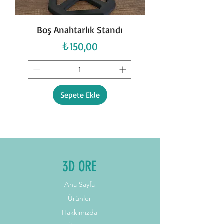
Boş Anahtarlık Standı
Fiyat
₺150,00
Sepete Ekle
3D ORE
Ana Sayfa
Ürünler
Hakkımızda