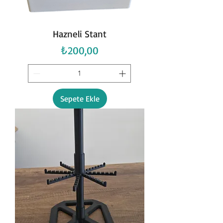
Hazneli Stant
Fiyat
₺200,00
Sepete Ekle